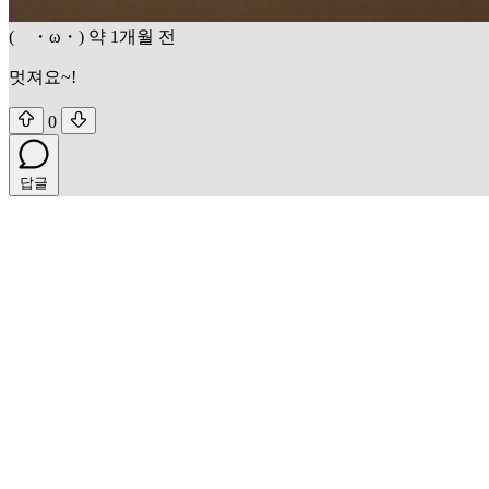
( ・ω・)
약 1개월 전
멋져요~!
0
답글