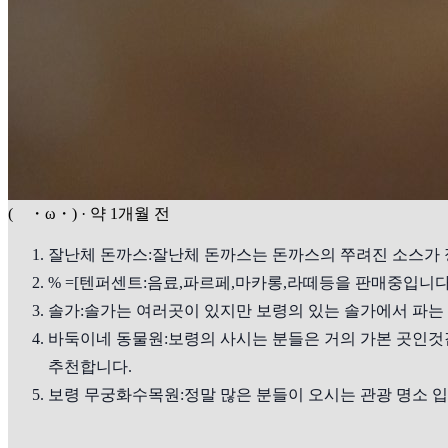
( ・ω・)
·
약 1개월 전
잘난체 돈까스:잘난체 돈까스는 돈까스의 쭈려진 소스가 
% =[텐퍼센트:음료,파르페,마카롱,라떼등을 판매중입니다
솔가:솔가는 여러곳이 있지만 보령의 있는 솔가에서 파는
바둑이네 동물원:보령의 사시는 분들은 거의 가본 곳인것
추천합니다.
보령 무궁화수목원:정말 많은 분들이 오시는 관광 명소 입