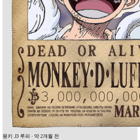
몽키 .D 루피
·
약 2개월 전